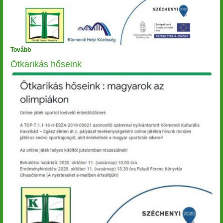
Tovább
(Előadás)
Ötkarikás hőseink
Image