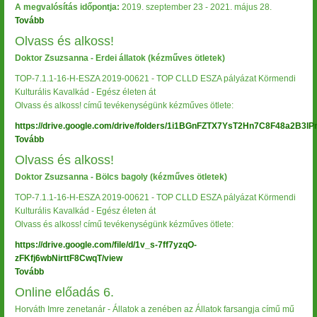
A megvalósítás időpontja:
2019. szeptember 23 - 2021. május 28.
Tovább
(Körmendi
Kulturális
Olvass és alkoss!
Kavalkád
Doktor Zsuzsanna - Erdei állatok (kézműves ötletek)
-
Egész
TOP-7.1.1-16-H-ESZA 2019-00621 - TOP CLLD ESZA pályázat Körmendi
életen
Kulturális Kavalkád - Egész életen át
át)
Olvass és alkoss! című tevékenységünk kézműves ötlete:
https://drive.google.com/drive/folders/1i1BGnFZTX7YsT2Hn7C8F48a2B3IP
Tovább
(Olvass
és
Olvass és alkoss!
alkoss!)
Doktor Zsuzsanna - Bölcs bagoly (kézműves ötletek)
TOP-7.1.1-16-H-ESZA 2019-00621 - TOP CLLD ESZA pályázat Körmendi
Kulturális Kavalkád - Egész életen át
Olvass és alkoss! című tevékenységünk kézműves ötlete:
https://drive.google.com/file/d/1v_s-7ff7yzqO-
zFKfj6wbNirttF8CwqT/view
Tovább
(Olvass
és
Online előadás 6.
alkoss!)
Horváth Imre zenetanár - Állatok a zenében az Állatok farsangja című mű