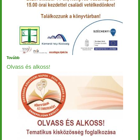
Tovább
(Ötkarikás
hőseink)
Olvass és alkoss!
Image