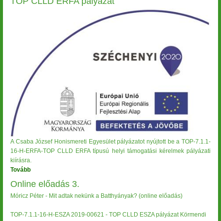
TOP CLLD ERFA pályázat
4.)
Image
A Csaba József Honismereti Egyesület pályázatot nyújtott be a TOP-7.1.1-
16-H-ERFA-TOP CLLD ERFA típusú helyi támogatási kérelmek pályázati
kiírásra.
Tovább
(TOP
CLLD
Online előadás 3.
ERFA
Móricz Péter - Mit adtak nekünk a Batthyányak? (online előadás)
pályázat)
TOP-7.1.1-16-H-ESZA 2019-00621 - TOP CLLD ESZA pályázat Körmendi