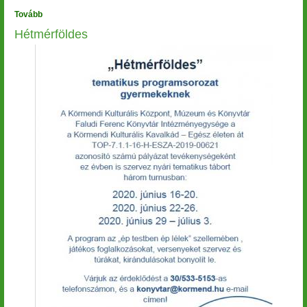
Tovább
(Nyugat-
Magyarország
Hétmérföldes
az
Image
I.
világháború
után)