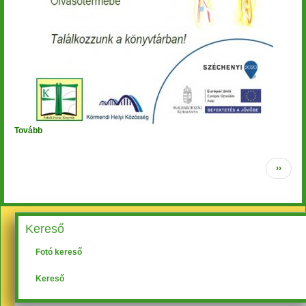
Tovább
(Olvass
és
alkoss!)
Oldalszámozás
Követk
››
oldal
Kereső
Fotó kereső
Kereső