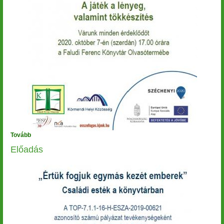
Tovább
(Olvass
és
Előadás
alkoss!)
Image