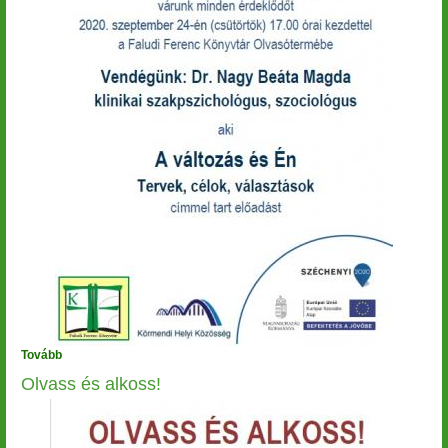
Tovább
(Előadás)
Olvass és alkoss!
Image