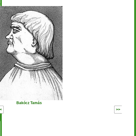
Bakócz Tamás
Előző
Következő
age