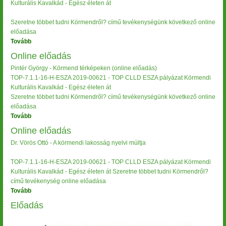
Kulturális Kavalkád - Egész életen át
Szeretne többet tudni Körmendről? című tevékenységünk következő online
előadása
Tovább
(Online
előadás
Online előadás
3.)
Pintér György - Körmend térképeken (online előadás)
TOP-7.1.1-16-H-ESZA 2019-00621 - TOP CLLD ESZA pályázat Körmendi
Kulturális Kavalkád - Egész életen át
Szeretne többet tudni Körmendről? című tevékenységünk következő online
előadása
Tovább
(Online
előadás)
Online előadás
Dr. Vörös Ottó - A körmendi lakosság nyelvi múltja
TOP-7.1.1-16-H-ESZA 2019-00621 - TOP CLLD ESZA pályázat Körmendi
Kulturális Kavalkád - Egész életen át Szeretne többet tudni Körmendről?
című tevékenység online előadása
Tovább
(Online
előadás)
Előadás
Image