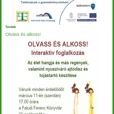
Tovább
(Hétmérföldes)
Olvass és alkoss!
Image